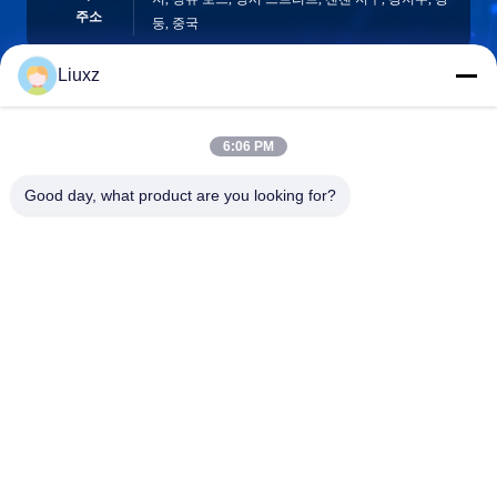
주소
둥, 중국
Liuxz
liuxz@wyatm.com
6:06 PM
이메일
Good day, what product are you looking for?
0086-18688901106
전화기
Guangzhou weiyan
Korean