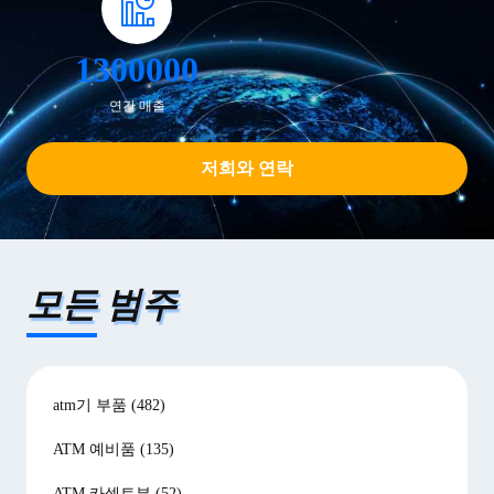
1300000
연간 매출
저희와 연락
모든 범주
atm기 부품
(482)
ATM 예비품
(135)
ATM 카셋트부
(52)