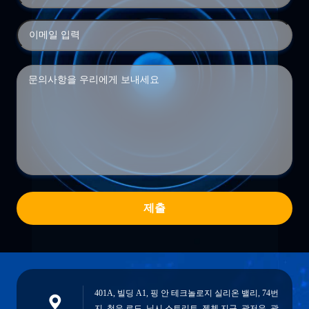
제출
401A, 빌딩 A1, 핑 안 테크놀로지 실리온 밸리, 74번
지, 청유 로드, 닝시 스트리트, 젠첸 지구, 광저우, 광