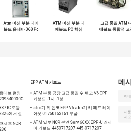
Atm 머신 부분 디에
ATM 머신 부분 디
고급 품질 ATM 
볼트 옵테바 368 Pc
에볼트 PC 핵심
에볼트 통합적 고
핵심
PRCSR 기지 CI5
관리 현금 슬롯
00155574291A
3.0GHZ 4GB
49233126000A
00-155574-291A
49249260300A
49-2331-26000
부품
메
EPP ATM 키보드
 옵테브 현명
ATM 부품 공장 고급 품질 위 텐코 V6 EPP
09540000C
키보드 -1시 -1분
87 IC 모듈
atm기 위 텐코 EPP V6 atm기 키 패드 레이
22326에서 설
아웃 01750153161 부품
ATM 일부 NCR 본인 Serv 66XX EPP-U 러시
셀프세프 NCR
아 키보드 4450717207 445-0717207
280