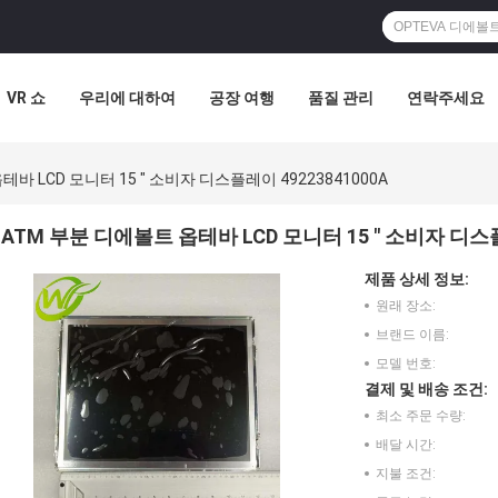
VR 쇼
우리에 대하여
공장 여행
품질 관리
연락주세요
바 LCD 모니터 15 " 소비자 디스플레이 49223841000A
ATM 부분 디에볼트 옵테바 LCD 모니터 15 " 소비자 디스플
제품 상세 정보:
원래 장소:
브랜드 이름:
모델 번호:
결제 및 배송 조건:
최소 주문 수량:
배달 시간:
지불 조건: