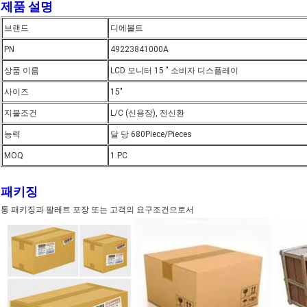
제품 설명
브랜드
디에볼트
PN
49223841000A
상품 이름
LCD 모니터 15 " 소비자 디스플레이
사이즈
15"
지불조건
L/C (신용장), 전신환
능력
달 당 680Piece/Pieces
MOQ
1 PC
패키징
통 패키징과 팔레트 포장 또는 고객의 요구조건으로서