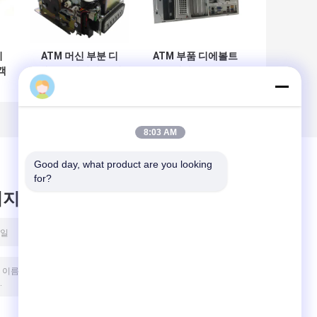
디
ATM 머신 부분 디
ATM 부품 디에볼트
객
에볼트 현명한 옵테
옵테바 2.9GHZ
바 카드 판독기
4GB PC 핵심 49-
49209540000D
249260-291A
A
492-09540000D
49249260291A
8:03 AM
Good day, what product are you looking 
for?
시지를 남겨주세요