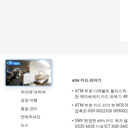
약
atm 카드 리더기
ATM 부분 디에볼트 플라스틱
우리에 대하여
한 엑티베에지 카드 판독기 492
공장 여행
ATM 부분 카드 리더 부 NCR 58
품질 관리
접촉은 009-0022326 00900
정했습니다
연락주세요
EMV 현명한 atm 카드 독자 
뉴스
SS35 6635 산쿄 ICT3Q8-3A0