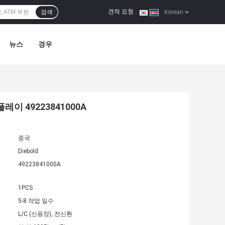
견적 요청
검색
|
Korean
뉴스
경우
레이 49223841000A
중국
Diebold
49223841000A
1PCS
5-8 작업 일수
L/C (신용장), 전신환