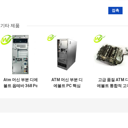
기타 제품
Atm 머신 부분 디에
ATM 머신 부분 디
고급 품질 ATM 
볼트 옵테바 368 Pc
에볼트 PC 핵심
에볼트 통합적 고
핵심
PRCSR 기지 CI5
관리 현금 슬롯
00155574291A
3.0GHZ 4GB
49233126000A
00-155574-291A
49249260300A
49-2331-26000
부품