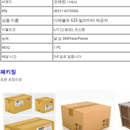
오래된
브랜드
디에브
PN
49211437000A
상품 이름
디에볼트 625 밀리미터 제공자
지불조건
L/C (신용장), 전신환
능력
달 당 380Piece/Pieces
MOQ
1 PC
배달 시간
5-8 일로 일합니다
패키징
표준 포장으로