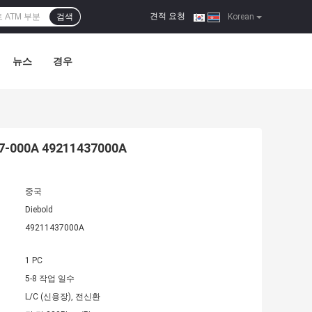
견적 요청
검색
|
Korean
뉴스
경우
00A 49211437000A
중국
Diebold
49211437000A
1 PC
5-8 작업 일수
L/C (신용장), 전신환