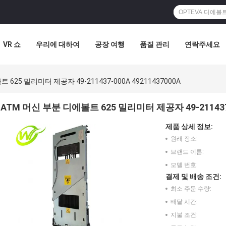
VR 쇼
우리에 대하여
공장 여행
품질 관리
연락주세요
 625 밀리미터 제공자 49-211437-000A 49211437000A
ATM 머신 부분 디에볼트 625 밀리미터 제공자 49-211437-0
제품 상세 정보:
원래 장소:
브랜드 이름:
모델 번호:
결제 및 배송 조건:
최소 주문 수량:
배달 시간:
지불 조건: