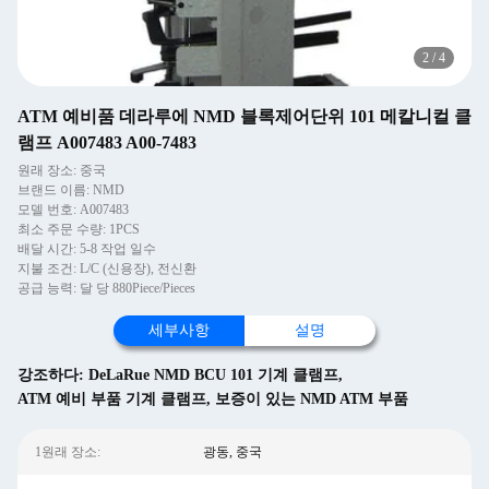
2
/
4
ATM 예비품 데라루에 NMD 블록제어단위 101 메칼니컬 클
램프 A007483 A00-7483
원래 장소: 중국
브랜드 이름: NMD
모델 번호: A007483
최소 주문 수량: 1PCS
배달 시간: 5-8 작업 일수
지불 조건: L/C (신용장), 전신환
공급 능력: 달 당 880Piece/Pieces
세부사항
설명
강조하다:
DeLaRue NMD BCU 101 기계 클램프
,
ATM 예비 부품 기계 클램프
,
보증이 있는 NMD ATM 부품
1원래 장소:
광동, 중국