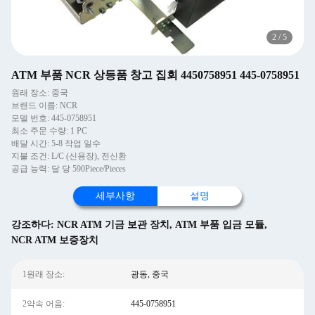
2
/
5
ATM 부품 NCR 상등품 창고 집회 4450758951 445-0758951
원래 장소: 중국
브랜드 이름: NCR
모델 번호: 445-0758951
최소 주문 수량: 1 PC
배달 시간: 5-8 작업 일수
지불 조건: L/C (신용장), 전신환
공급 능력: 달 당 590Piece/Pieces
세부사항
설명
강조하다:
NCR ATM 기금 보관 장치
,
ATM 부품 입금 모듈
,
NCR ATM 보증장치
1원래 장소:
광동, 중국
2약속 어음:
445-0758951