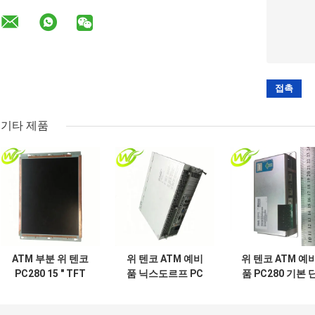
기타 제품
ATM 부분 위 텐코
위 텐코 ATM 예비
위 텐코 ATM 예
PC280 15 " TFT
품 닉스도르프 PC
품 PC280 기본 
ATM LCD 모니터
핵심 -1시 -1분
위 아심 -1시 -1
-1시 -1분