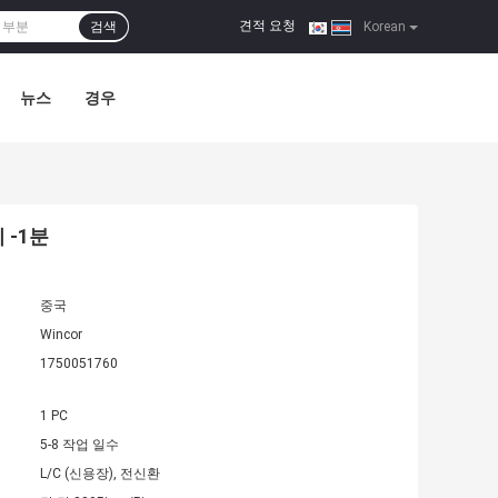
견적 요청
검색
|
Korean
뉴스
경우
 -1분
중국
Wincor
1750051760
1 PC
5-8 작업 일수
L/C (신용장), 전신환