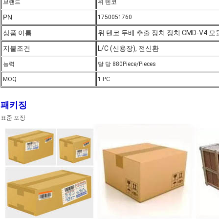
브랜드
위 텐코
PN
1750051760
상품 이름
위 텐코 두배 추출 장치 장치 CMD-V4 모
지불조건
L/C (신용장), 전신환
능력
달 당 880Piece/Pieces
MOQ
1 PC
패키징
표준 포장