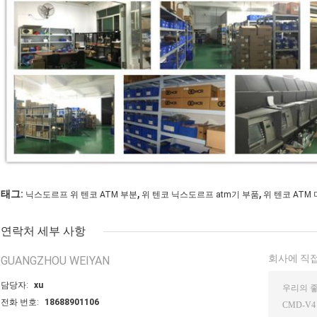
,
,
태그:
닉스도르프 위 텐코 ATM 부분
위 텐코 닉스도르프 atm기 부품
위 텐코 ATM
연락처 세부 사항
회사에 직접
GUANGZHOU WEIYAN
담당자:
xu
전화 번호:
18688901106