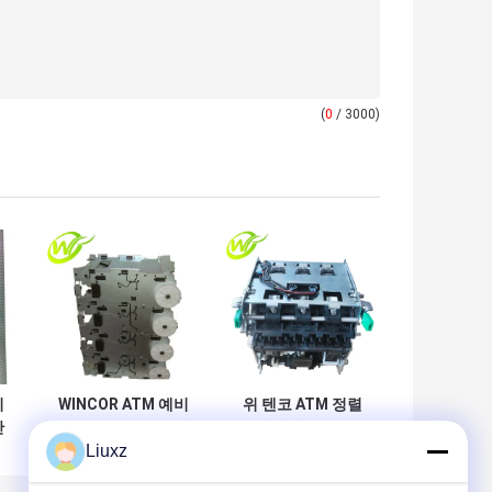
(
0
/ 3000)
비
WINCOR ATM 예비
위 텐코 ATM 정렬
단
품 CM D-V4 하우징
스테이션 II CCDM
Liuxz
분
샤시 4X-ASSD
-1시 -1분 부품
1750064370