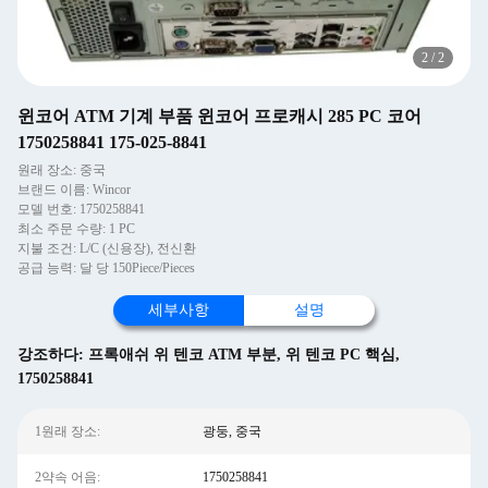
2
/
2
윈코어 ATM 기계 부품 윈코어 프로캐시 285 PC 코어
1750258841 175-025-8841
원래 장소: 중국
브랜드 이름: Wincor
모델 번호: 1750258841
최소 주문 수량: 1 PC
지불 조건: L/C (신용장), 전신환
공급 능력: 달 당 150Piece/Pieces
세부사항
설명
강조하다:
프록애쉬 위 텐코 ATM 부분
,
위 텐코 PC 핵심
,
1750258841
1원래 장소:
광둥, 중국
2약속 어음:
1750258841